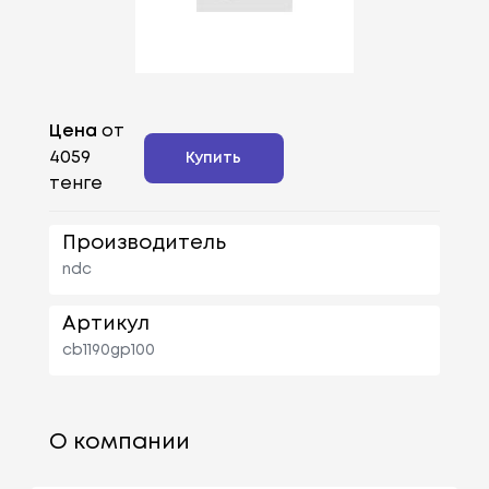
Цена
от
4059
Купить
тенге
Производитель
ndc
Артикул
cb1190gp100
О компании