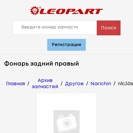
Поиск
Регистрация
Фонарь задний правый
Архив
Главная
/
/
Другое
/
Narichin
/
nlc30
запчастей