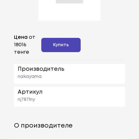
Цена
от
18016
Купить
тенге
Производитель
nakayama
Артикул
nj7871ny
О производителе