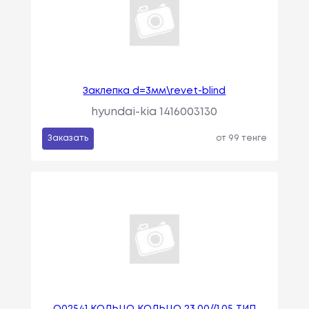
Заклепка d=3мм\revet-blind
hyundai-kia 1416003130
Заказать
от 99 тенге