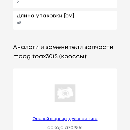
5
Длина упаковки [см]
45
Аналоги и заменители запчасти
moog toax3015 (кроссы):
Осевой шарнир, рулевая тяга
ackoja a709561