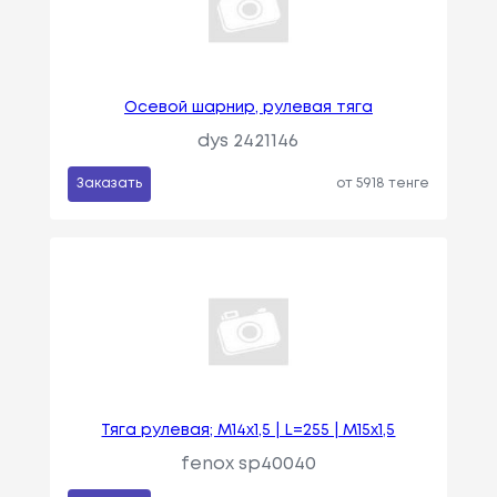
Осевой шарнир, рулевая тяга
dys 2421146
Заказать
от 5918 тенге
Тяга рулевая; M14x1,5 | L=255 | M15x1,5
fenox sp40040