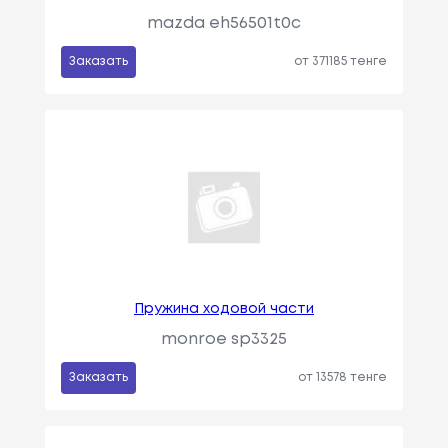
mazda eh56501t0c
Заказать
от 371185 тенге
Пружина ходовой части
monroe sp3325
Заказать
от 13578 тенге