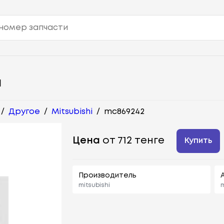
Й
/
Другое
/
Mitsubishi
/
mc869242
Цена
от 712 тенге
Купить
Производитель
mitsubishi