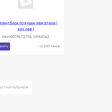
лентблок подушки двигателя |
зад лев |
nsin0019672756 tmb042
азать
от 5657 тенге
лотнительное