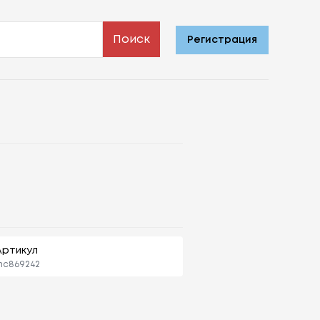
Поиск
Регистрация
Артикул
mc869242