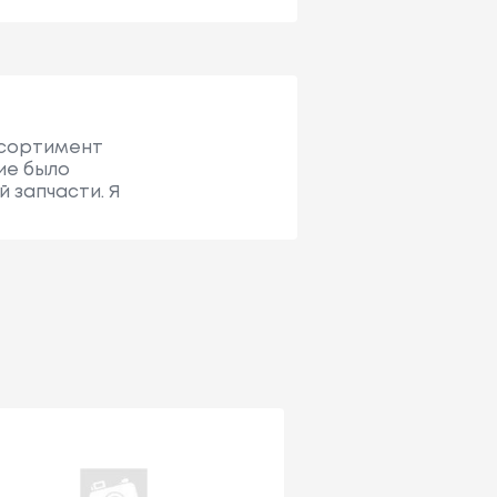
ассортимент
ие было
 запчасти. Я