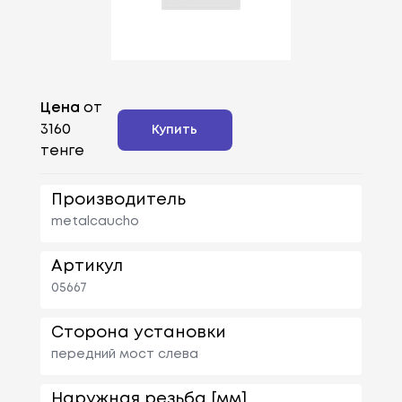
Цена
от
3160
Купить
тенге
Производитель
metalcaucho
Артикул
05667
Сторона установки
передний мост слева
Наружная резьба [мм]