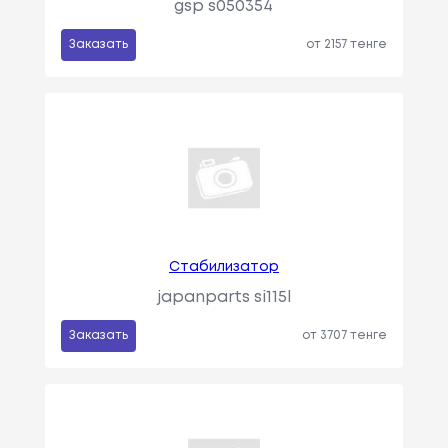
gsp s050354
Заказать
от 2157 тенге
Стабилизатор
japanparts si115l
Заказать
от 3707 тенге