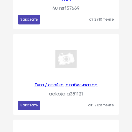
4u nsf57669
Заказать
от 2910 тенге
Тяга / стойка, стабилизатор
ackoja a381121
Заказать
от 12128 тенге