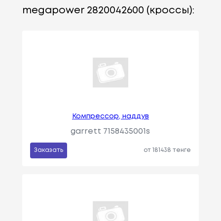
megapower 2820042600 (кроссы):
Компрессор, наддув
garrett 7158435001s
Заказать
от 181438 тенге