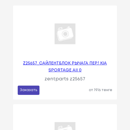
Z25657_САЙЛЕНТБЛОК РЫЧАГА ПЕР.! KIA
SPORTAGE AII 0
zentparts z25657
Заказать
от 1916 тенге