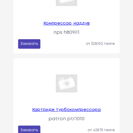
Компрессор, наддув
nps h809i11
Заказать
от 528102 тенге
Картридж турбокомпрессора
patron ptr1010
Заказать
от 43875 тенге