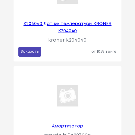
K204040 Датчик температуры KRONER
K204040
kroner k204040
Заказать
от 1059 тенге
Амортизатор