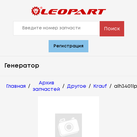
Поиск
Регистрация
Генератор
Архив
Главная
/
/
Другое
/
Krauf
/
alh3401l
запчастей