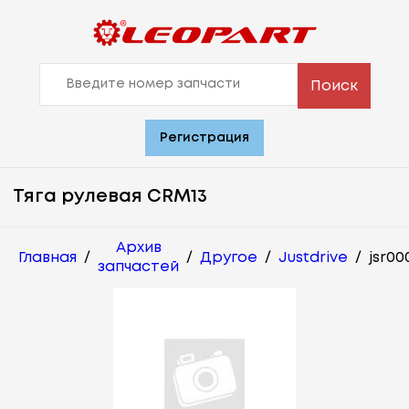
Поиск
Регистрация
Тяга рулевая CRM13
Архив
Главная
/
/
Другое
/
Justdrive
/
jsr00
запчастей