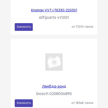
Клапан VVT-i (15330-22030)
alfiparts vt1001
Заказать
от 17293 тенге
Лямбда-зонд
bosch 0258006895
Заказать
от 18568 тенге