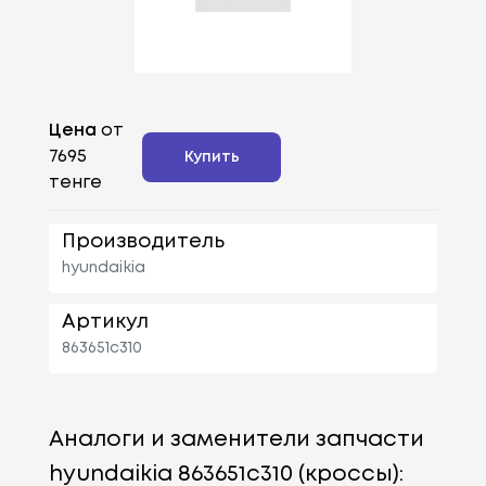
Цена
от
7695
Купить
тенге
Производитель
hyundaikia
Артикул
863651c310
Аналоги и заменители запчасти
hyundaikia 863651c310 (кроссы):