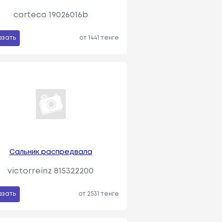
corteco 19026016b
азать
от 1441 тенге
Сальник распредвала
victorreinz 815322200
азать
от 2531 тенге