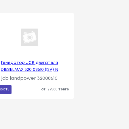
Генератор JCB двигателя
DIESELMAX 320 08610 (12V) N
jcb landpower 32008610
азать
от 129760 тенге