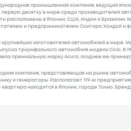
еждународная промышленная компания, ведущий япо
в первую десятку в мире среди производителей ав
 расположены в Японии, США, Индии и Бразилии. 
ретателем и предпринимателем Соитиро Хондой и 
з крупнейших изготовителей автомобилей в мире. 
 выпуска триумфального автомобиля модели Civic. В 1
вела премиальную марку Acura, позднее ее пример
дная компания, представляющая на рынке автомоби
нику и генераторы. Располагает 119-ю предприяти
 квартира находится в Японии, городе Токио. Бренд