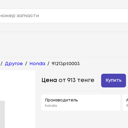
/
Другое
/
Honda
/
91213pt0003
Цена
от 913 тенге
Купить
Производитель
honda
9