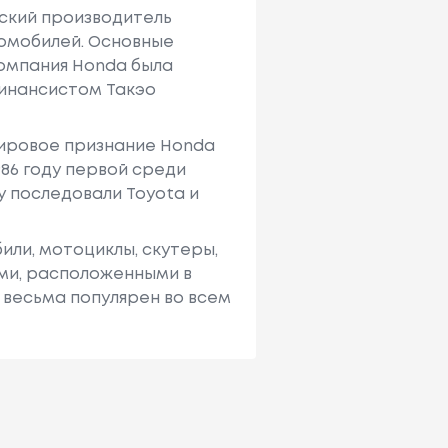
нский производитель
томобилей. Основные
Компания Honda была
финансистом Такэо
Мировое признание Honda
986 году первой среди
у последовали Toyota и
ли, мотоциклы, скутеры,
ями, расположенными в
 весьма популярен во всем