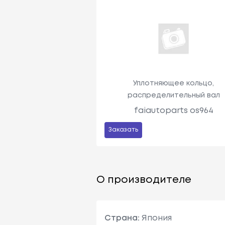
Уплотняющее кольцо,
распределительный вал
faiautoparts os964
Заказать
О производителе
Страна:
Япония