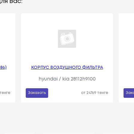
ля Вас:
86)
КОРПУС ВОЗДУШНОГО ФИЛЬТРА
hyundai / kia 28112h9100
 тенге
Заказать
от 24769 тенге
Зак