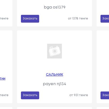
bga os1379
 тенге
Заказать
от 1378 тенге
Зак
САЛЬНИК
тни
payen nj134
 тенге
Заказать
от 931 тенге
Зак