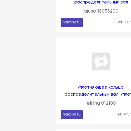
распределительный вал
ajusa 15053200
Заказать
от 1317
Уплотняющее кольцо,
распределительный вал; Упло
elring 012180
Заказать
от 1977