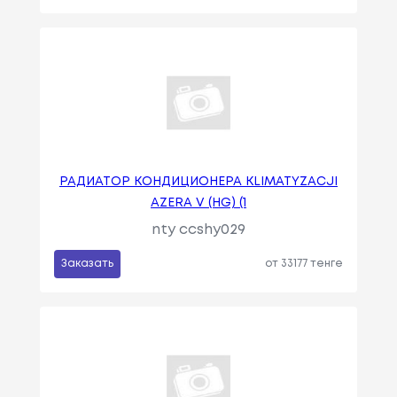
РАДИАТОР КОНДИЦИОНЕРА KLIMATYZACJI
AZERA V (HG) (1
nty ccshy029
Заказать
от 33177 тенге