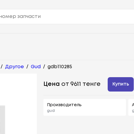
/
Другое
/
Gud
/
gdb110285
Цена
от 9611 тенге
Купить
Производитель
gud
g