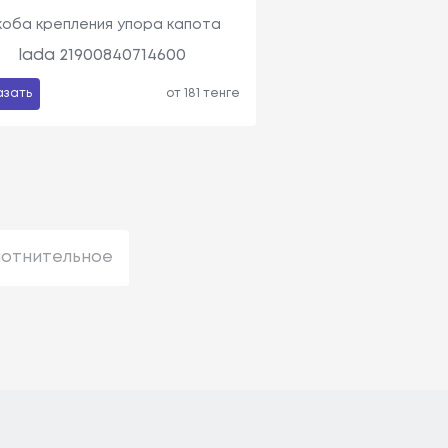
коба крепления упора капота
lada 21900840714600
азать
от 181 тенге
лотнительное