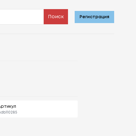
Поиск
Регистрация
Артикул
db110285