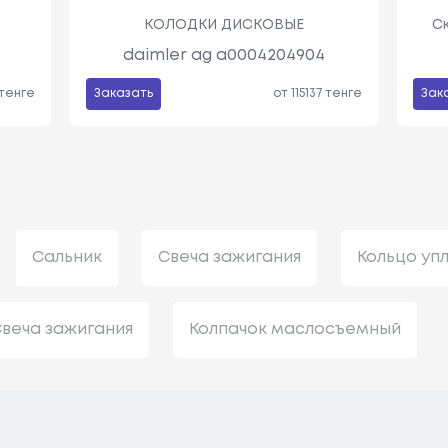
КОЛОДКИ ДИСКОВЫЕ
С
daimler ag a0004204904
 тенге
Заказать
от 115137 тенге
Зак
Сальник
Свеча зажигания
Кольцо уп
веча зажигания
Колпачок маслосъемный