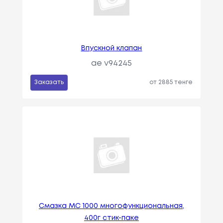
Впускной клапан
ae v94245
Заказать
от 2885 тенге
Смазка МС 1000 многофункциональная,
400г стик-паке