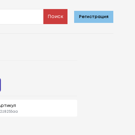
Поиск
Регистрация
Артикул
l2z8255aa