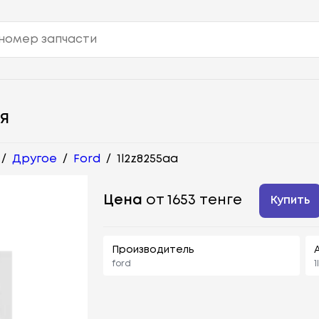
Я
/
Другое
/
Ford
/
1l2z8255aa
Цена
от 1653 тенге
Купить
Производитель
ford
1