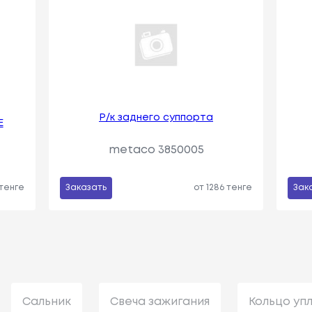
Р/к заднего суппорта
Е
metaco 3850005
 тенге
Заказать
от 1286 тенге
Зак
Сальник
Свеча зажигания
Кольцо уп