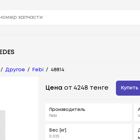
EDES
/
Другое
/
Febi
/
48814
Цена
от 4248 тенге
Купить
Производитель
febi
4
Вес [кг]
0,025