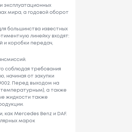
й и эксплуатационных
ах мира, а годовой оборот
для большинства известных
ортиментную линейку входят:
й и коробки передач,
ансмиссий.
го соблюдая требования
, начиная от закупки
9002. Перед выходом на
 температурным), а также
ые жидкости также
родукции.
 как Mercedes Benz и DAF.
улярных марок