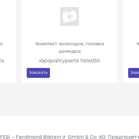
а
Комплект прокладок, головка
цилиндра
14
iapqualityparts 11616050
Заказать
Зак
BI – Ferdinand Bilstein jr. GmbH & Co. KG. Предприя