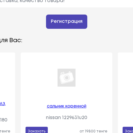
ставка, качество товара!
Регистрация
ля Вас:
АЗ,
сальник коренной
nissan 1229631u20
180
 тенге
Заказать
от 19800 тенге
Зак