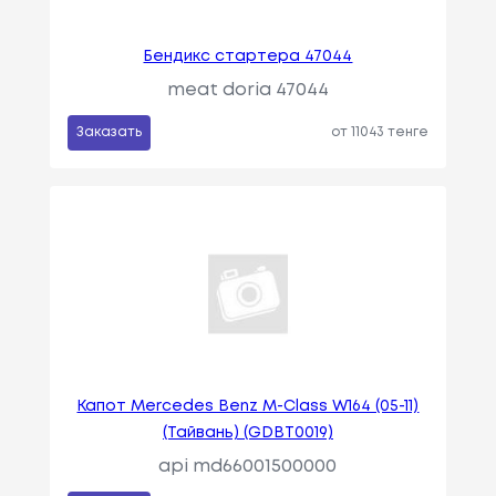
Бендикс стартера 47044
meat doria 47044
Заказать
от 11043 тенге
Капот Mercedes Benz M-Class W164 (05-11)
(Тайвань) (GDBT0019)
api md66001500000