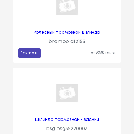
Колесный тормозной цилиндр
brembo a12155
Заказать
от 6355 тенге
Цилиндр тормозной - задний
bsg bsg65220003