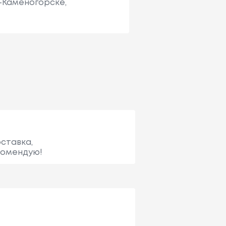
ь-Каменогорске,
оставка,
комендую!