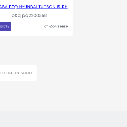
АВА ПТФ HYUNDAI TUCSON 15-RH
p&q pq2200568
азать
от 4564 тенге
лотнительное