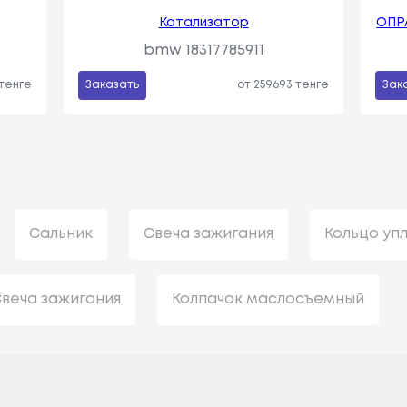
Катализатор
ОПР
bmw 18317785911
 тенге
Заказать
от 259693 тенге
Зак
Сальник
Свеча зажигания
Кольцо уп
веча зажигания
Колпачок маслосъемный