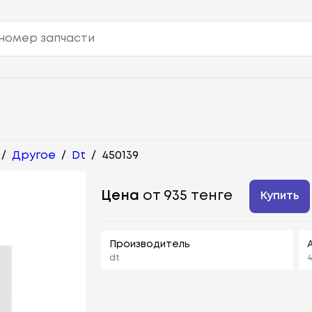
/
Другое
/
Dt
/
450139
Цена
от 935 тенге
Купить
Производитель
dt
4