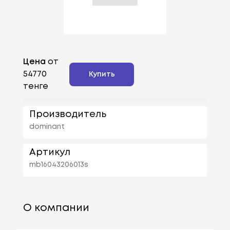
Цена
от
54770
Купить
тенге
Производитель
dominant
Артикул
mb16043206013s
О компании