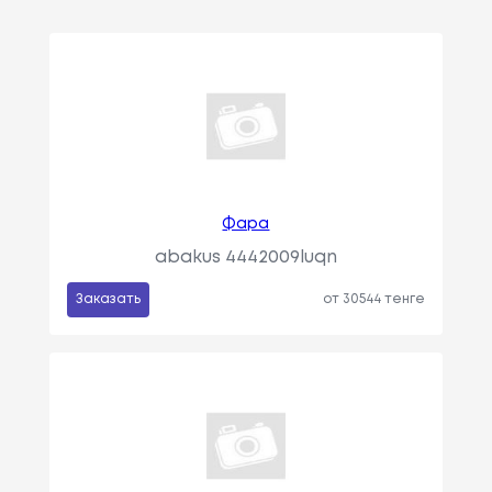
Фара
abakus 4442009luqn
Заказать
от 30544 тенге