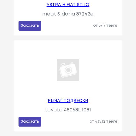
ASTRA H FIAT STILO
meat & doria 87242e
Заказать
от 5717 тенге
РЫЧАГ ПОДВЕСКИ
toyota 48068b1081
Заказать
от 43532 тенге