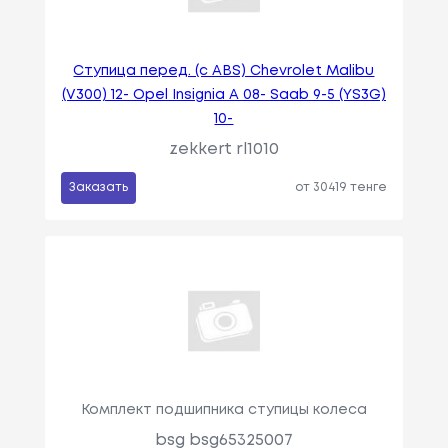
Ступица перед. (с ABS) Chevrolet Malibu
(V300) 12- Opel Insignia A 08- Saab 9-5 (YS3G)
10-
zekkert rl1010
Заказать
от 30419 тенге
Комплект подшипника ступицы колеса
bsg bsg65325007