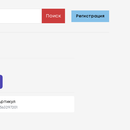
Поиск
Регистрация
Артикул
563297201