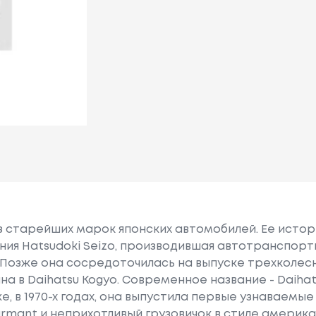
з старейших марок японских автомобилей. Ее истори
ния Hatsudoki Seizo, производившая автотранспорт
Позже она сосредоточилась на выпуске трехколесн
а в Daihatsu Kogyo. Современное название - Daihat
 же, в 1970-х годах, она выпустила первые узнаваемы
mant и неприхотливый грузовичок в стиле американс