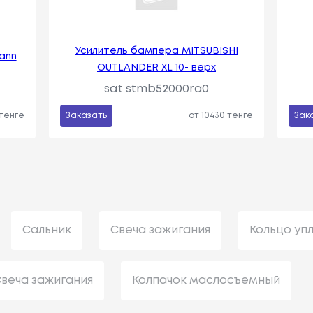
Усилитель бампера MITSUBISHI
ann
OUTLANDER XL 10- верх
sat stmb52000ra0
 тенге
Заказать
от 10430 тенге
Зак
Сальник
Свеча зажигания
Кольцо уп
веча зажигания
Колпачок маслосъемный