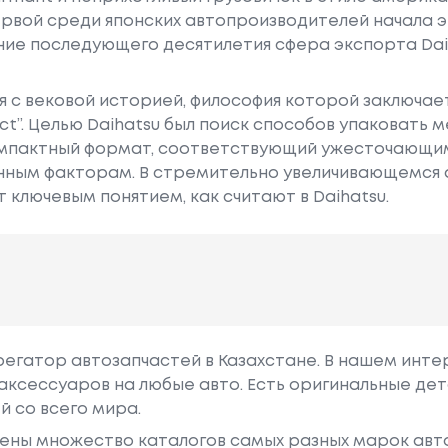
 первой среди японских автопроизводителей начала 
ение последующего десятилетия сфера экспорта Da
ия с вековой историей, философия которой заключа
ct”. Целью Daihatsu был поиск способов упаковать 
омпактный формат, соответствующий ужесточающим
онным факторам. В стремительно увеличивающемся
 ключевым понятием, как считают в Daihatsu.
грегатор автозапчастей в Казахстане. В нашем инте
аксессуаров на любые авто. Есть оригинальные дет
й со всего мира.
ены множество каталогов самых разных марок авто