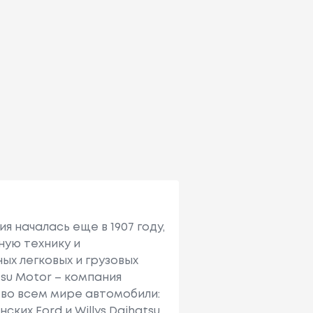
я началась еще в 1907 году,
ную технику и
ых легковых и грузовых
su Motor – компания
е во всем мире автомобили:
ких Ford и Willys Daihatsu