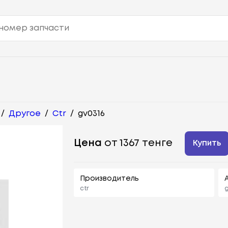
/
Другое
/
Ctr
/
gv0316
Цена
от 1367 тенге
Купить
Производитель
ctr
g