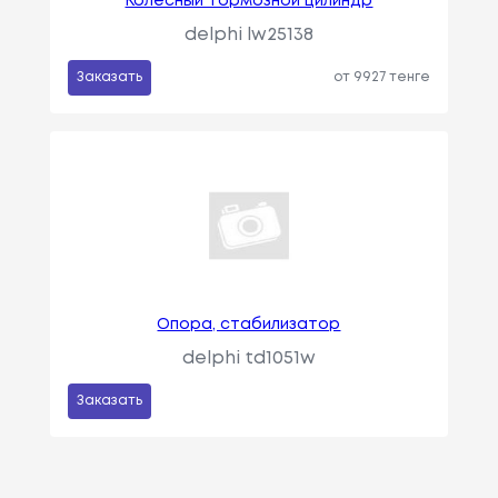
Колесный тормозной цилиндр
delphi lw25138
Заказать
от 9927 тенге
Опора, стабилизатор
delphi td1051w
Заказать