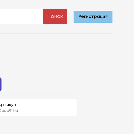
Поиск
Регистрация
Артикул
0pap911ra