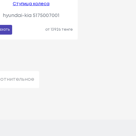
Ступица колеса
hyundai-kia 5175007001
азать
от 13926 тенге
лотнительное