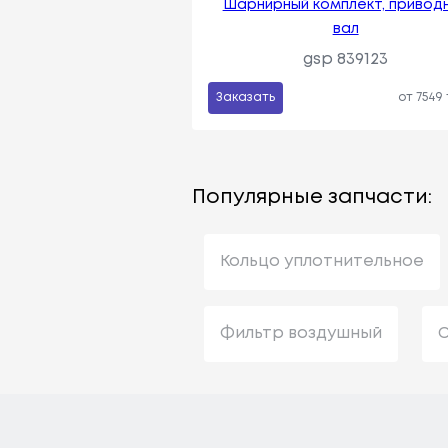
Шарнирный комплект, привод
вал
gsp 839123
Заказать
от 7549
Популярные запчасти:
Кольцо уплотнительное
Фильтр воздушный
С