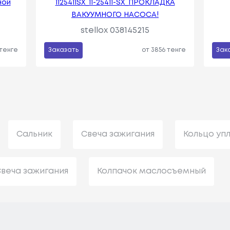
ной
1125411SX_11-25411-SX_ПРОКЛАДКА
ВАКУУМНОГО НАСОСА!
stellox 038145215
 тенге
Заказать
от 3856 тенге
Зак
Сальник
Свеча зажигания
Кольцо уп
веча зажигания
Колпачок маслосъемный