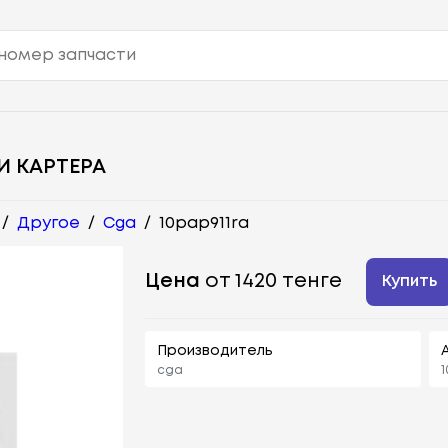
И КАРТЕРА
/
Другое
/
Cga
/
10pap911ra
Цена
от 1420 тенге
Купить
Производитель
cga
1