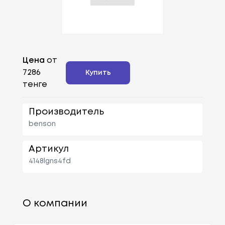
Цена
от
7286
Купить
тенге
Производитель
benson
Артикул
4148lgns4fd
О компании