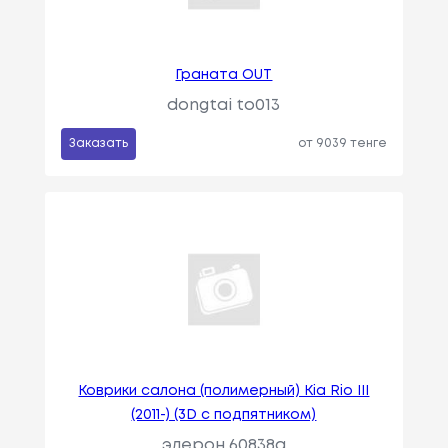
Гранатa OUT
dongtai to013
Заказать
от 9039 тенге
Коврики салона (полимерный) Kia Rio III
(2011-) (3D с подпятником)
элерон 60838a