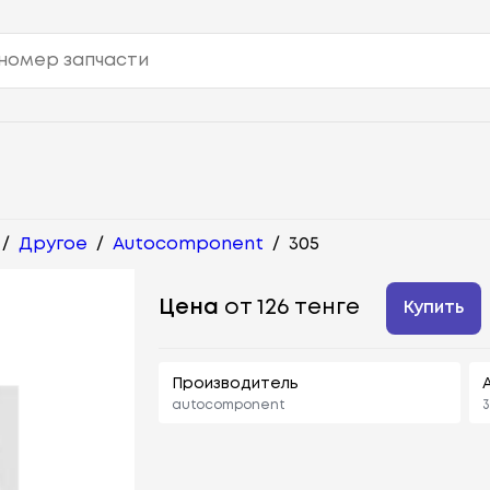
/
Другое
/
Autocomponent
/
305
Цена
от 126 тенге
Купить
Производитель
autocomponent
3