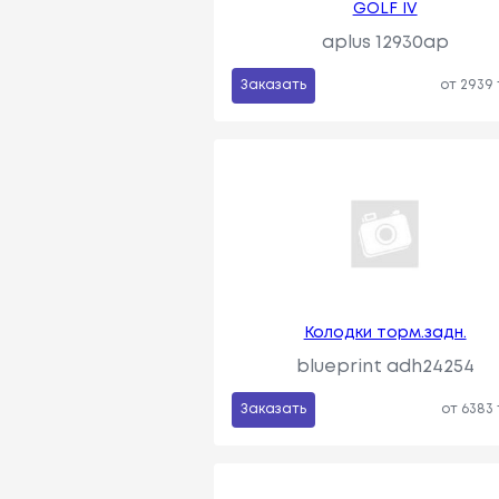
GOLF IV
aplus 12930ap
Заказать
от 2939
Колодки торм.задн.
blueprint adh24254
Заказать
от 6383