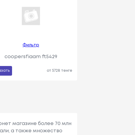
Фильтр
coopersfiaam ft5429
азать
от 5728 тенге
рнет магазине более 70 млн
али, а также множество