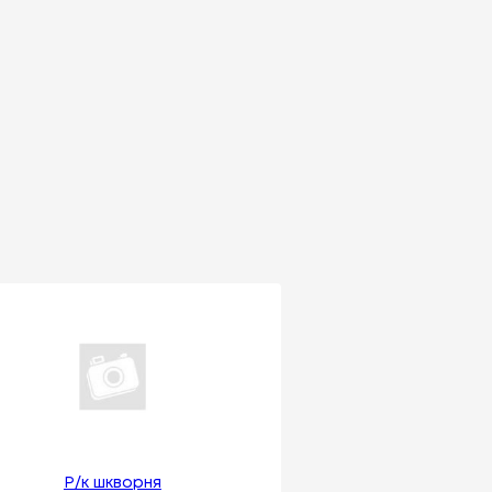
Р/к шкворня