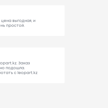
 цена выгодная, и
ень простой.
part.kz. Заказ
чно подошла.
тать с leopart.kz