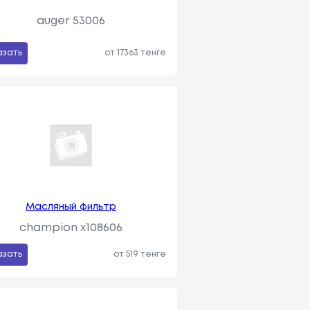
auger 53006
азать
от 17363 тенге
Масляный фильтр
champion x108606
азать
от 519 тенге