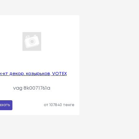
 к-кт декор. козырьков, VOTEX
vag 8k0071761a
азать
от 107840 тенге