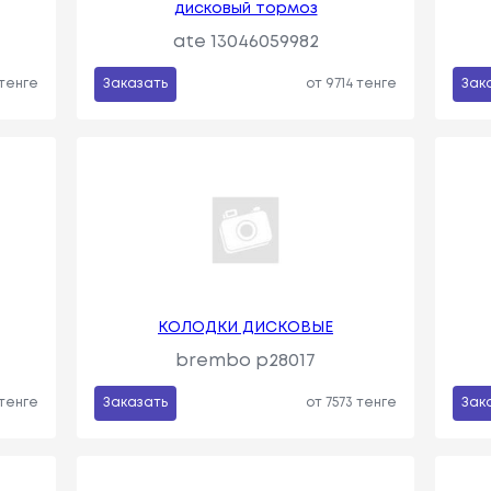
дисковый тормоз
ate 13046059982
 тенге
Заказать
от 9714 тенге
Зак
КОЛОДКИ ДИСКОВЫЕ
brembo p28017
 тенге
Заказать
от 7573 тенге
Зак