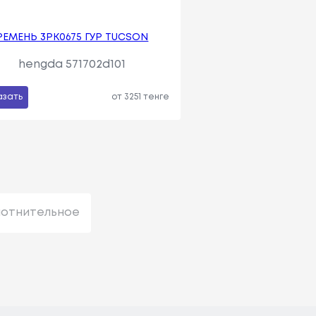
РЕМЕНЬ 3PK0675 ГУР TUCSON
hengda 571702d101
азать
от 3251 тенге
лотнительное