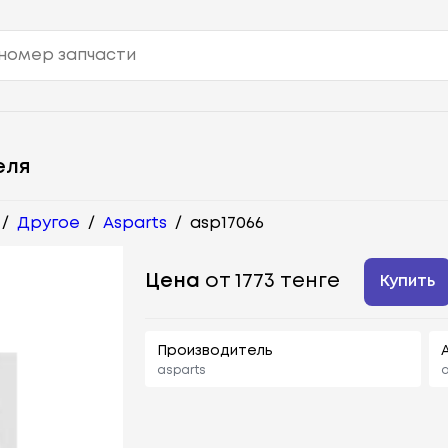
еля
/
Другое
/
Asparts
/
asp17066
Цена
от 1773 тенге
Купить
Производитель
asparts
a