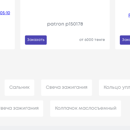
05-10
patron p150178
Заказать
от 6000 тенге
Зак
Сальник
Свеча зажигания
Кольцо уп
веча зажигания
Колпачок маслосъемный