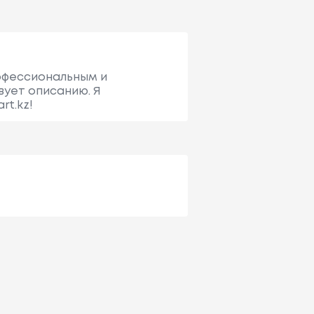
рофессиональным и
вует описанию. Я
rt.kz!