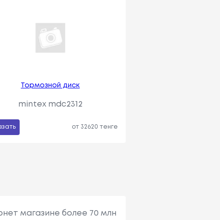
Тормозной диск
mintex mdc2312
азать
от 32620 тенге
рнет магазине более 70 млн