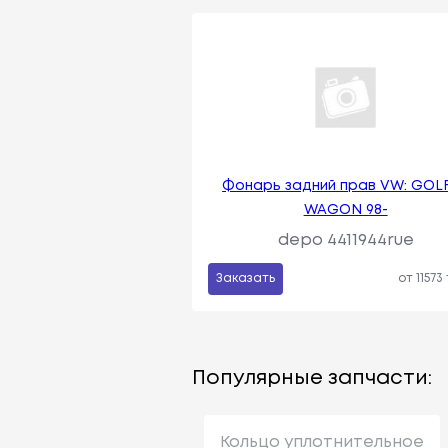
Фонарь задний прав VW: GOLF
WAGON 98-
depo 4411944rue
Заказать
от 11573
Популярные запчасти:
Кольцо уплотнительное