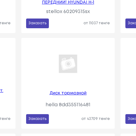
ПЕРЕДНИЙ! HYUNDAI H-1
stellox 60209315sx
 тенге
Заказать
от 11037 тенге
Зак
т.
Диск тормозной
hella 8dd355116481
 тенге
Заказать
от 43709 тенге
Зак