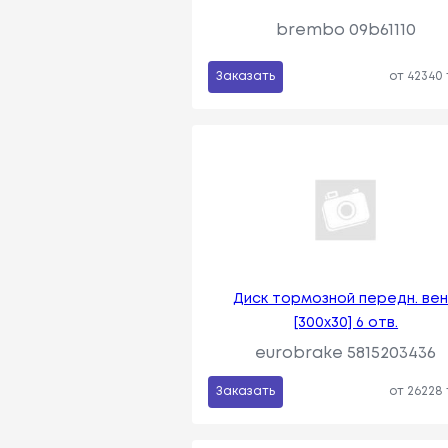
brembo 09b61110
Заказать
от 42340
Диск тормозной передн. вен
[300x30] 6 отв.
eurobrake 5815203436
Заказать
от 26228