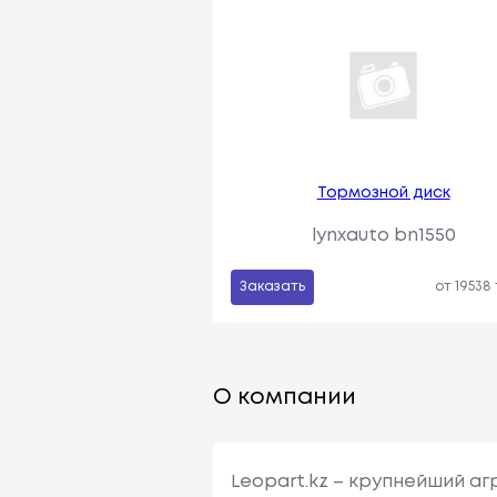
Тормозной диск
lynxauto bn1550
Заказать
от 19538
О компании
Leopart.kz – крупнейший а