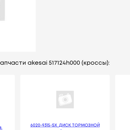
пчасти akesai 517124h000 (кроссы):
6020-9315-SX_ДИСК ТОРМОЗНОЙ
в.