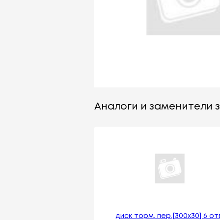
Аналоги и заменители за
диск торм. пер.[300x30] 6 от