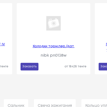
 IV
Колодки торм.пер./дат.
nibk pn0138w
 тенге
Заказать
от 18428 тенге
Зак
Сальник
Свеча зажигания
Кольцо уп