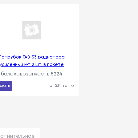
Патрубок ГАЗ-53 радиатора
усиленный к-т 2 шт. в пакете
балаковозапчасть 5224
азать
от 5311 тенге
лотнительное