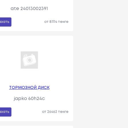
ate 24013002391
азать
от 81114 тенге
ТОРМОЗНОЙ ДИСК
japko 60h24c
азать
от 26463 тенге