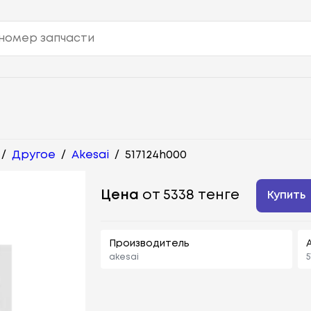
/
Другое
/
Akesai
/
517124h000
Цена
от 5338 тенге
Купить
Производитель
akesai
5