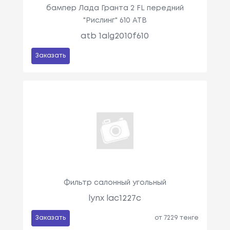
бампер Лада Гранта 2 FL передний
"Рислинг" 610 ATB
atb 1alg2010f610
Заказать
Фильтр салонный угольный
lynx lac1227c
Заказать
от 7229 тенге