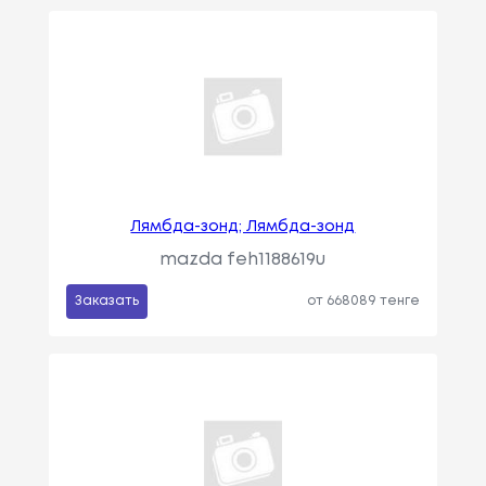
Лямбда-зонд; Лямбда-зонд
mazda feh1188619u
Заказать
от 668089 тенге