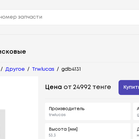
исковые
/
Другое
/
Trwlucas
/
gdb4131
Цена
от 24992 тенге
Купит
Производитель
trwlucas
g
Высота [мм]
53,3
н