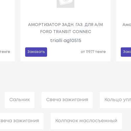
АМОРТИЗАТОР ЗАДН. ГАЗ. ДЛЯ А/М
Амо
FORD TRANSIT CONNEC
trialli ag10515
 тенге
Заказать
от 11977 тенге
Зак
Сальник
Свеча зажигания
Кольцо уп
веча зажигания
Колпачок маслосъемный