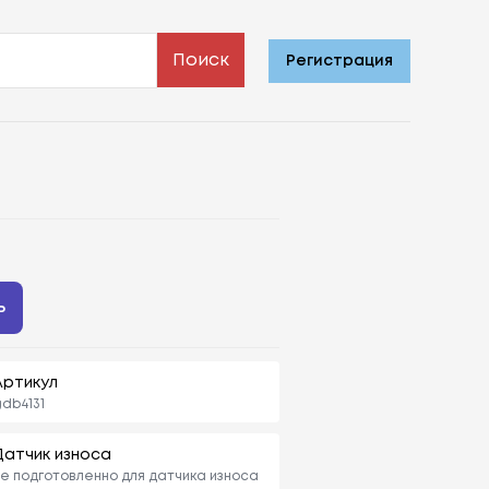
Поиск
Регистрация
ь
Артикул
db4131
Датчик износа
е подготовленно для датчика износа