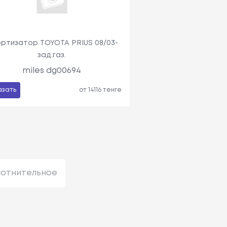
ртизатор TOYOTA PRIUS 08/03-
зад.газ.
miles dg00694
азать
от 14116 тенге
лотнительное