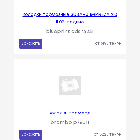
Колодки тормозные SUBARU IMPREZA 2.0
11.02- задние
blueprint ads74231
Заказать
от 6195 тенге
Колодки торм.зад.
brembo p78011
Заказать
от 8226 тенге