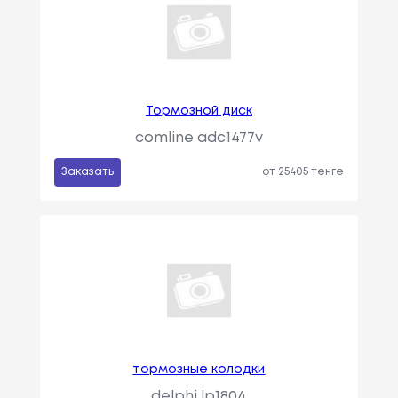
Тормозной диск
comline adc1477v
Заказать
от 25405 тенге
тормозные колодки
delphi lp1804