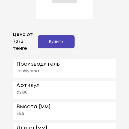
Цена
от
7273
Купить
тенге
Производитель
kashiyama
Артикул
d2180
Высота [мм]
55,5
Длина [мм]