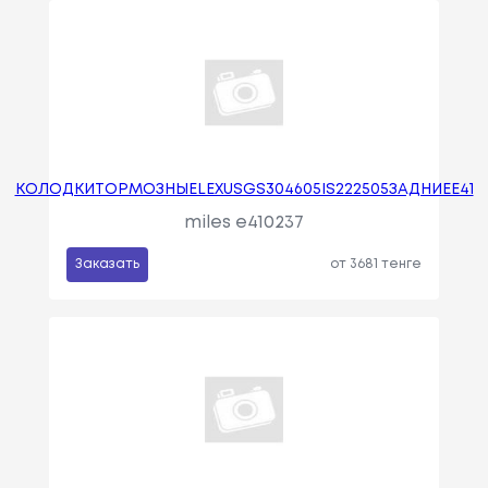
KOЛOДKИTOPMOЗHЫELEXUSGS304605IS222505ЗAДHИEE41
miles e410237
Заказать
от 3681 тенге