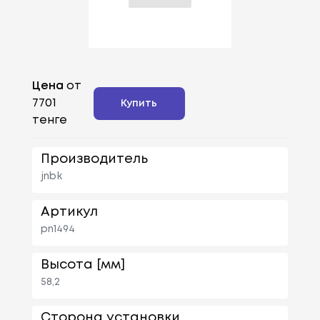
Цена
от
7701
Купить
тенге
Производитель
jnbk
Артикул
pn1494
Высота [мм]
58,2
Сторона установки