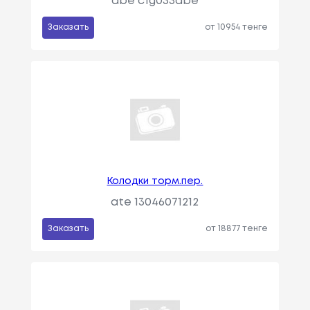
abe c1g033abe
Заказать
от 10954 тенге
Колодки торм.пер.
ate 13046071212
Заказать
от 18877 тенге