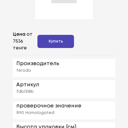
Цена
от
7536
Купить
тенге
Производитель
ferodo
Артикул
fdb1318b
проверочное значение
R90 Homologated
Высота упаковки [см]