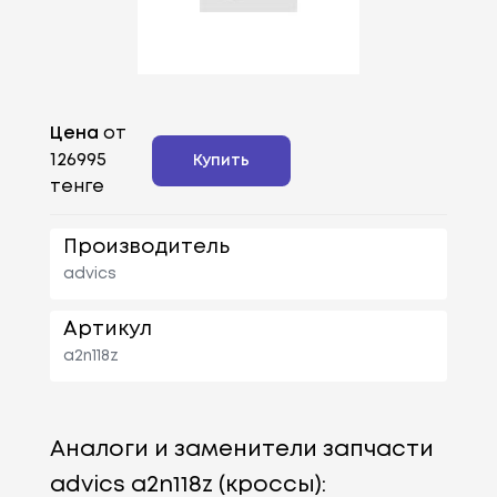
Цена
от
126995
Купить
тенге
Производитель
advics
Артикул
a2n118z
Аналоги и заменители запчасти
advics a2n118z (кроссы):