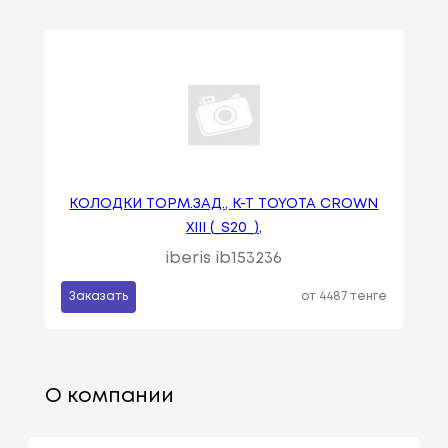
КОЛОДКИ ТОРМ.ЗАД., К-Т TOYOTA CROWN
XIII (_S20_),
iberis ib153236
Заказать
от 4487 тенге
О компании