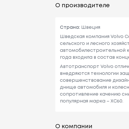
О производителе
Страна:
Швеция
Шведская компания Volvo Ca
сельского и лесного хозяйс
автомобилестроительной ко
года входила в состав конц
Автотранспорт Volvo отли
внедряются технологии за
совершенствование дизайн
днище автомобиля и колесн
сопротивление качению сни
популярная марка – XC60.
О компании