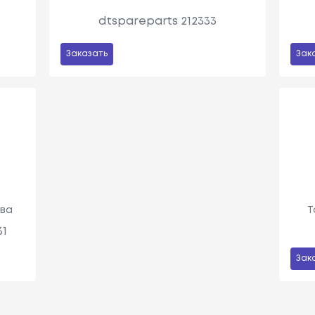
dtspareparts 212333
Заказать
Зак
ива
Т
31
Зак