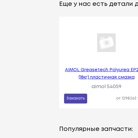
Еще у нас есть детали д
AIMOL Greasetech Polyurea EP2
(18кг) пластичная смазка
aimol 54059
Заказать
от 1298263
Популярные запчасти: