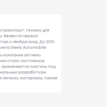
отранспорт, технику для
ы. Является первой
р и лямбда зонд. До 2010
инга Geely Automobile.
ы компании активно
нии стало постоянное
к применяются платины под
гинальным разработкам
я легкому материалу. Самая