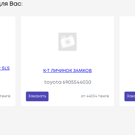
ля Вас:
 SLS
К-Т ЛИЧИНОК ЗАМКОВ
toyota 6905544030
 тенге
Заказать
от 44034 тенге
Зак