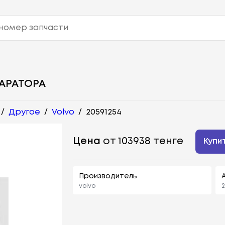
АРАТОРА
/
Другое
/
Volvo
/
20591254
Цена
от 103938 тенге
Купи
Производитель
volvo
2