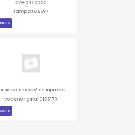
ручной насос
sampa 036397
азать
опливно-водяной сепаратор
vadenoriginal 0103179
азать