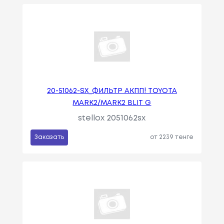
20-51062-SX_ФИЛЬТР АКПП! TOYOTA
MARK2/MARK2 BLIT G
stellox 2051062sx
Заказать
от 2239 тенге