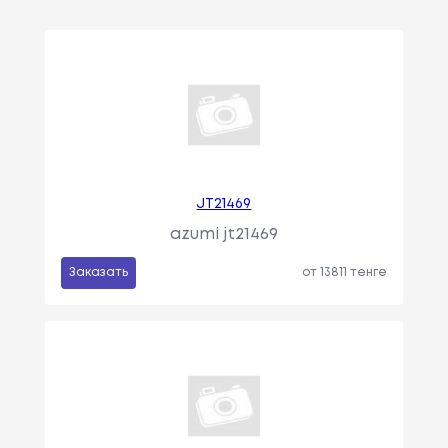
JT21469
azumi jt21469
Заказать
от 13811 тенге