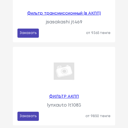
Фильтр трансмиссионный (в АКПП)
jsasakashi jt469
Заказать
от 9365 тенге
ФИЛЬТР АКПП
lynxauto lt1083
Заказать
от 9850 тенге