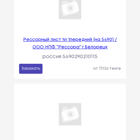
Рессорный лист № 1передний (на 5490) /
ООО НПФ "Рессора" г.Белорецк
россия 5490290210115
Заказать
от 73136 тенге