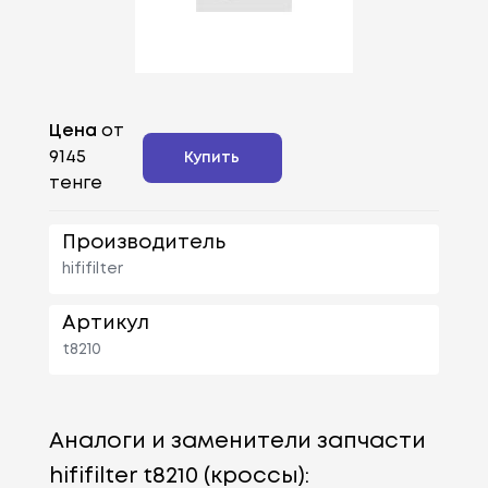
Цена
от
9145
Купить
тенге
Производитель
hififilter
Артикул
t8210
Аналоги и заменители запчасти
hififilter t8210 (кроссы):