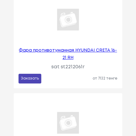
Фара противотуманная HYUNDAI CRETA 16-
21 RH
sat st2212061r
Заказать
от 7132 тенге