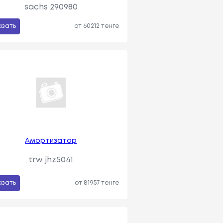
sachs 290980
азать
от 60212 тенге
Амортизатор
trw jhz5041
азать
от 81957 тенге