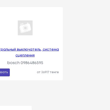
ральный выключатель, система
сцепления
bosch 0986486595
азать
от 36917 тенге