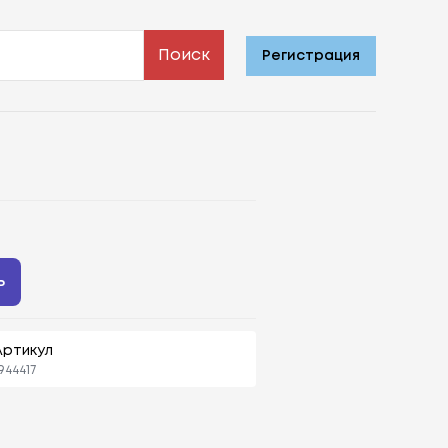
Поиск
Регистрация
ь
Артикул
944417