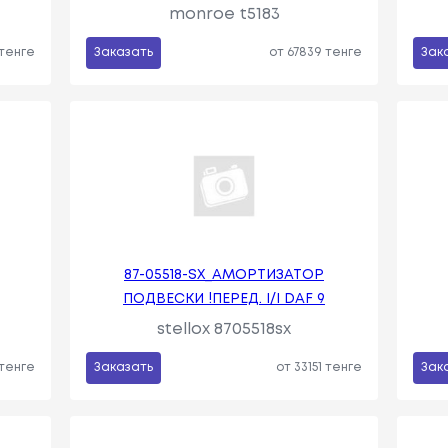
monroe t5183
 тенге
Заказать
от 67839 тенге
Зак
87-05518-SX_АМОРТИЗАТОР
ПОДВЕСКИ !ПЕРЕД. I/I DAF 9
stellox 8705518sx
 тенге
Заказать
от 33151 тенге
Зак