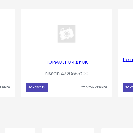
Цент
ТОРМОЗНОЙ ДИСК
nissan 4320683t00
 тенге
Заказать
от 52545 тенге
Зак