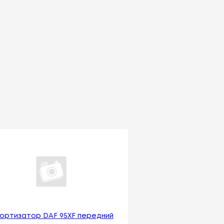
ортизатор DAF 95XF передний