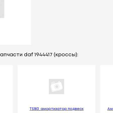
пчасти daf 1944417 (кроссы):
T5183_амортизатор подвеск
Ам