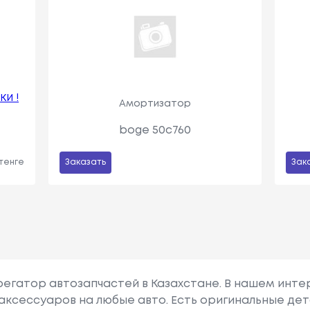
КИ !
Амортизатор
boge 50c760
 тенге
Заказать
Зак
грегатор автозапчастей в Казахстане. В нашем инте
аксессуаров на любые авто. Есть оригинальные дет