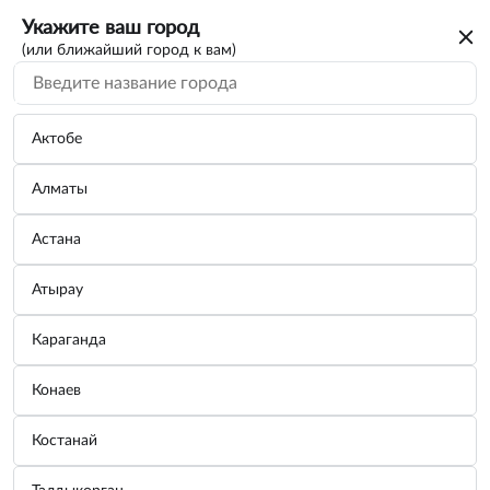
Укажите ваш город
(или ближайший город к вам)
Поиск по каталогу
По VIN/Узлам
По параметрам
Актобе
Алматы
Астана
Атырау
Вы искали каталог на автомобиль
Караганда
SEAT
Конаев
Для дальнейшего просмотра нужно авторизоваться. От вас
только номер телефона
потребуется
Костанай
Зарегистрироваться